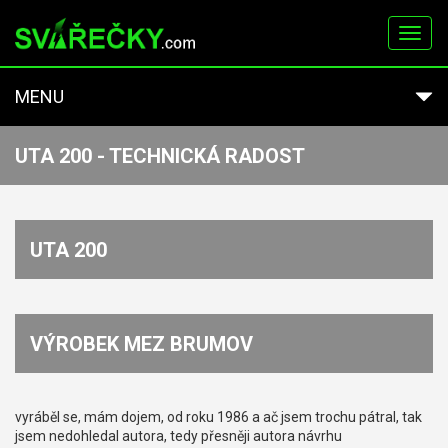
Toggl
navig
MENU
UTA 200 - TECHNICKÁ RADOST
UTA 200
VÝROBEK MEZ BRUMOV
vyráběl se, mám dojem, od roku 1986 a ač jsem trochu pátral, tak
jsem nedohledal autora, tedy přesněji autora návrhu