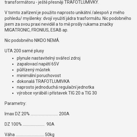
transformátoru - ještě přesněji TRAFOTLUMIVKY.
V tomto zařízení je použito naprosto unikátní /alespoň z mého
pohledu/ myšlenky: dvojí využití jádra trasformátu. Nic podobného
jsem za svou praxi neviděl a to mě prošly rukama značky
MIGATRONIC, FRONIUS, ESAB ap.
Nic podobného NIKDO NEMÁ.
UTA 200 samé plusy
plynule nastavitelný svářecí zdroj
zapalovací napětí 65V
půlřízený můstek
minimální poruchovost
dokonalá TRAFOTLUMIVKA
naprosto jednoduchá regulační jednotka
výrobce vyráběl i přístavek TIG 20 a TIG 30
Parametry:
Imax DZ 20% .............................. 200A
DZ 100% ........................ 90A
Váha ............................... 50kg