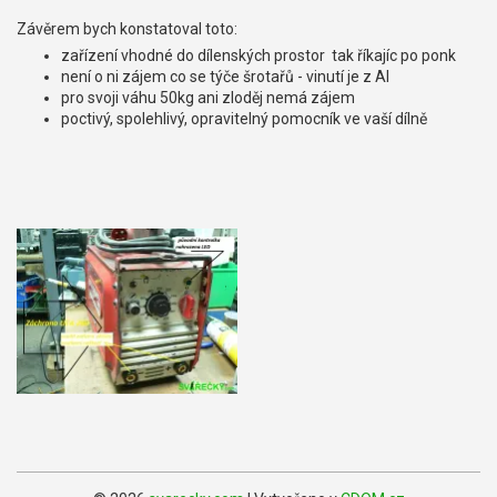
Závěrem bych konstatoval toto:
zařízení vhodné do dílenských prostor tak říkajíc po ponk
není o ni zájem co se týče šrotařů - vinutí je z Al
pro svoji váhu 50kg ani zloděj nemá zájem
poctivý, spolehlivý, opravitelný pomocník ve vaší dílně