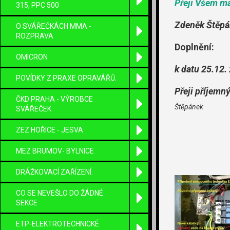
Přeji Všem ma
315, PPC 500
Zdeněk Štěp
O SVÁŘEČKÁCH MMA -
ROZPRAVA
Doplnění:
OMICRON
k datu 25.12. 
POVÍDKY Z PRAXE OPRAVÁŘŮ.
Přeji příjemn
ČKD PRAHA - VÝROBCE
Štěpánek
SVÁŘEČEK
ZEZ HOŘICE - JESVA
MEZ BRUMOV- BYLNICE
DRÁŽKOVACÍ ZAŘÍZENÍ.
CO SE NEVEŠLO DO ŽÁDNÉ
SEKCE
ETP-ELEKTROTECHNICKÉ