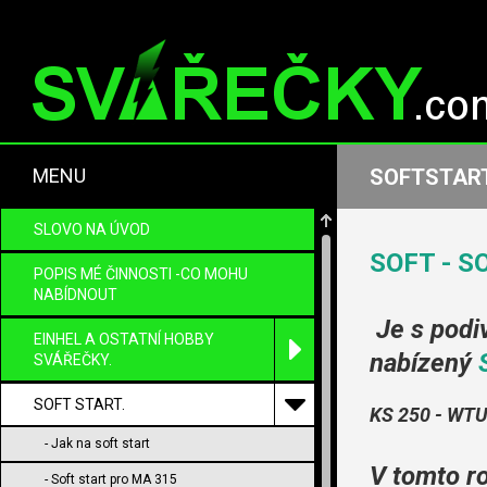
MENU
SOFTSTART
SLOVO NA ÚVOD
SOFT - SO
POPIS MÉ ČINNOSTI -CO MOHU
NABÍDNOUT
Je s podiv
EINHEL A OSTATNÍ HOBBY
nabízený
SVÁŘEČKY.
SOFT START.
KS 250 - WTU
- Jak na soft start
V tomto ro
- Soft start pro MA 315