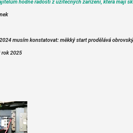
jitelům hodně radosti z užitečných zařízení, která mají 
ánek
2024 musím konstatovat: měkký start prodělává obrovský "bo
ý rok 2025