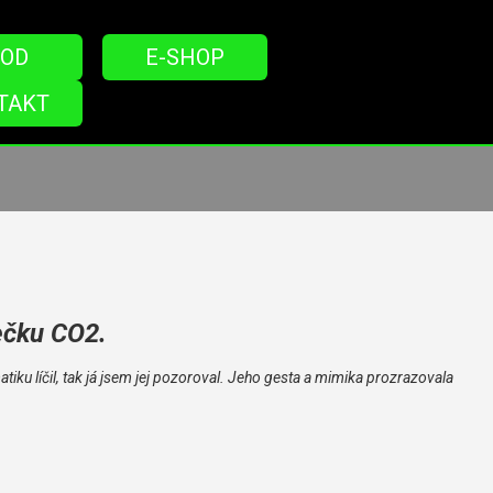
OD
E-SHOP
TAKT
ečku CO2.
ku líčil, tak já jsem jej pozoroval. Jeho gesta a mimika prozrazovala