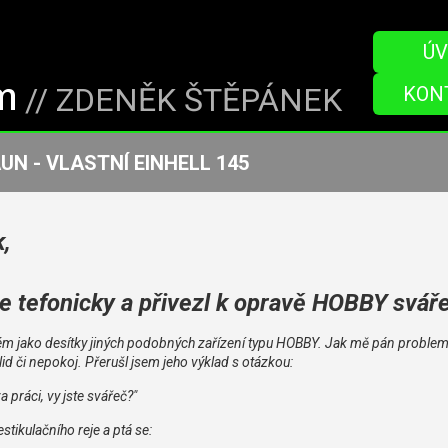
ÚV
// ZDENĚK ŠTĚPÁNEK
KON
UN - VLASTNÍ EINHELL 145
k,
se tefonicky a přivezl k opravě HOBBY svář
ém jako desítky jiných podobných zařízení typu HOBBY. Jak mě pán problemati
lid či nepokoj. Přerušl jsem jeho výklad s otázkou:
a práci, vy jste svářeč?"
stikulačního reje a ptá se: