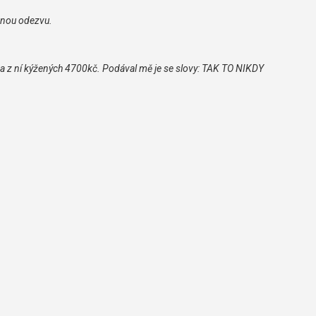
adnou odezvu.
u a z ní kýžených 4700kč. Podával mě je se slovy: TAK TO NIKDY