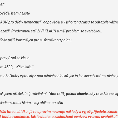
á?"
pověděl jsem nejistě
KLAUN pro děti v nemocnici" odpověděl a v jeho tónu hlasu se odrážela vážn
 nezažil. Předemnou stál ŽIVÍ KLAUN a měl problém se svářečkou.
íběh píši? Vlastně jen pro tu úsměvnou pointu.
pravy" ptá se klaun
m 4500,-- Kč mistře."
eho oční bulvy vykoukly z pod očních oblouků, jak to jen klauni umí, a v nich b
ak jsem přešel do "protiútoku":
"Ano tolik, pokud chcete, aby to mělo ten s
 hladinu emocí říkám svoji oblíbenou větu:
Vás tuto nabídku: já to opravím na svoje náklady a vy, až přijedete, zkusí
 budete spokojen, tak já dostanu zasloužené peníze a vy svou svářečku."