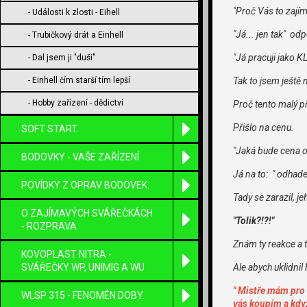
"Proč Vás to zajím
- Události k zlosti - Eihell
"Já... jen tak" od
- Trubičkový drát a Einhell
"Já pracuji jako 
- Dal jsem ji "duši"
- Einhell čím starší tím lepší
Tak to jsem ještě
- Hobby zařízení - dědictví
Proč tento malý př
Přišlo na cenu.
SOFT START.
"Jaká bude cena o
BODOVKY - VAŠE ZAŘÍZENÍ
Já na to: " odhade
POVÍDKY Z OPRAV BODOVEK.
Tady se zarazil, j
O ZAJÍMAVÝCH SVÁŘEČKÁCH
"Tolik?!?!"
- ROZPRAVA
Znám ty reakce a t
KOVOPLAST NITRA -
SVÁŘEČKY WP, UNIMIG A WU
Ale abych uklidnil
" Mistře mám pro 
WLSP 315 - FENOMÉN DOBY.
vás koupím a když