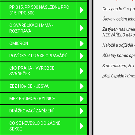
PP 315, PP 500 NÁSLEDNĚ PPC
Co vy na to?" v po
315, PPC 500
Úleva v celém jeho
O SVÁŘEČKÁCH MMA -
Za týden náš uměl
ROZPRAVA
NESVÁŘELO děkuji
OMICRON
Naložil a odjížděl
Šťastný konec op
POVÍDKY Z PRAXE OPRAVÁŘŮ.
S poznatkem, že
i
ČKD PRAHA - VÝROBCE
SVÁŘEČEK
přeji úspěšný dne
ZEZ HOŘICE - JESVA
MEZ BRUMOV- BYLNICE
DRÁŽKOVACÍ ZAŘÍZENÍ.
CO SE NEVEŠLO DO ŽÁDNÉ
SEKCE