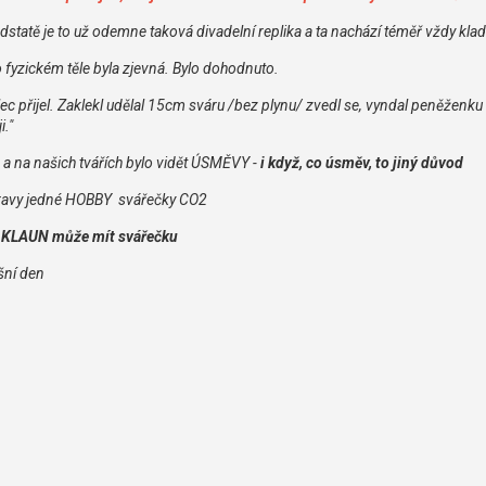
dstatě je to už odemne taková divadelní replika a ta nachází téměř vždy kl
 fyzickém těle byla zjevná. Bylo dohodnuto.
ec přijel. Zaklekl udělal 15cm sváru /bez plynu/ zvedl se, vyndal peněženk
."
 - a na našich tvářích bylo vidět ÚSMĚVY -
i když, co úsměv, to jiný důvod
ravy jedné HOBBY svářečky CO2
 KLAUN může mít svářečku
šní den