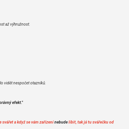
ost až výhružnost.
ylo vidět nespočet otazníků.
právný efekt."
te svářet a když se vám zařízení
nebude
líbit, tak já tu svářečku od