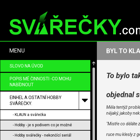
MENU
BYL TO KLA
SLOVO NA ÚVOD
To bylo ta
POPIS MÉ ČINNOSTI -CO MOHU
NABÍDNOUT
objednal 
EINHEL A OSTATNÍ HOBBY
SVÁŘEČKY.
Měla tentýž probl
nějaký, jakoby nek
- KLAUN a svářečka
"Mistře co děláte z
- Hobby - je s podivem co je možné
ruce mu klesly z ge
- Hobby svářečky - nekončící seriál