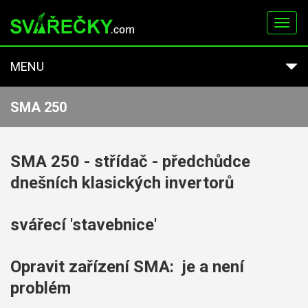
Toggl
navig
MENU
SMA 250
SMA 250 - střídač - předchůdce
dnešních klasických invertorů
svářecí 'stavebnice'
Opravit zařízení SMA: je a není
problém