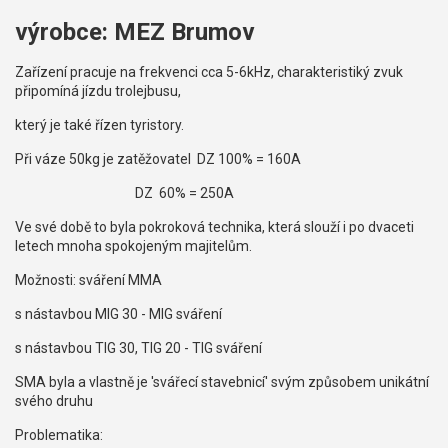
výrobce: MEZ Brumov
Zařízení pracuje na frekvenci cca 5-6kHz, charakteristiký zvuk
připomíná jízdu trolejbusu,
který je také řízen tyristory.
Při váze 50kg je zatěžovatel DZ 100% = 160A
DZ 60% = 250A
Ve své době to byla pokroková technika, která slouží i po dvaceti
letech mnoha spokojeným majitelům.
Možnosti: sváření MMA
s nástavbou MIG 30 - MIG sváření
s nástavbou TIG 30, TIG 20 - TIG sváření
SMA byla a vlastně je 'svářecí stavebnicí' svým způsobem unikátní
svého druhu
Problematika: