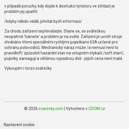
v případě poruchy, kdy dojde k destrukci tyristoru ve střídači je
problém jej opatřit
/kdyby někdo věděl, přivítal bych informaci/
Za chodu zařízení nepřenášejte. Stane se, se svářečkou
neopatrně 'ťuknete' a problém je na světě. Zařízení je uvnitř stroje
chráněno třemi speciálními rychlými pojistkami 63A určené pro
ochranu polovodičů. Mechanický náraz může /a nemusí není to
pravidlo!!!/ způsobit hazardní stav na vstupním stykači /soft start/,
pojistky zareagují a většinou vypadnou dvě - jejich cena není malá.
Vykoupím i torzo svářečky
© 2026
svarecky.com
| Vytvořeno v
CDOM.cz
Nastavení cookie